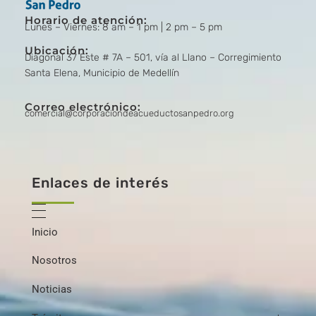
Corporación de Acueducto San Pedro
Corporación de Acueducto San Pedro
Horario de atención:
Lunes – Viernes: 8 am – 1 pm | 2 pm – 5 pm
Ubicación:
Diagonal 37 Este # 7A – 501, vía al Llano – Corregimiento
Santa Elena, Municipio de Medellín
Correo electrónico:
comercial@corporaciondeacueductosanpedro.org
Enlaces de interés
Inicio
Nosotros
Noticias